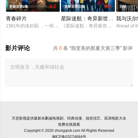
9.0
5.0
更新至第2集
更新至第03集
完结
青春碎片
星际迷航：奇异新世界 第四季
我与沃尔
1981年的洛杉矶 ，一班精英名校的高中生原本过住灿烂生活，
《星际迷航：奇异新世界》已续订第
Ahead of t
影片评论
共
0
条 “我变美的那夏天第三季” 影评
天堂影视
提供最新未删减电视剧、经典动漫、搞笑综艺、高清电影大全
免费在线观看
Copyright © 2020 zhongqiok.com All Rights Reserved
湘ICP备03274684号