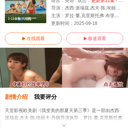
语言：
英语
状态：
更新第11集
- 免费在线观看
导演：
杰西·派瑞兹,杰夫·陈,埃丽卡·丹顿
主演：
罗拉·董,克里斯托弗·布里尼,加文·卡萨莱尼奥,杰基·钟,雷切尔·布兰卡德,肖恩·考夫曼
1-11全集/大结局
更新时间：
2025-09-18
在线观看
极速观看


剧情介绍
我要评分
天堂影视欧美剧《我变美的那夏天第三季》是一部由杰西·
派瑞兹,杰夫·陈,埃丽卡·丹顿导演执导，罗拉·董,克里斯托弗
·布里尼,加文·卡萨莱尼奥,杰基·钟,雷切尔·布兰卡德,肖恩·考
