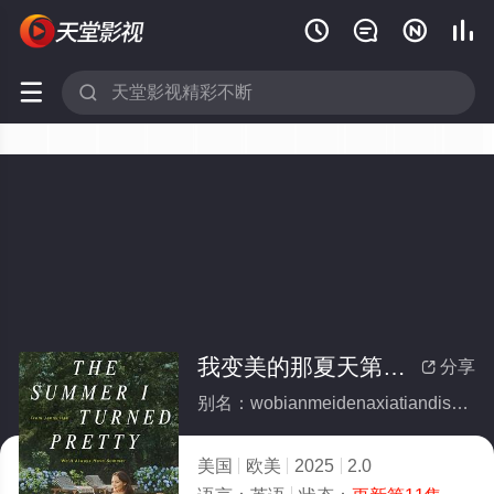






我变美的那夏天第三季(全集)
分享

别名：wobianmeidenaxiatiandisanji
美国
欧美
2025
2.0