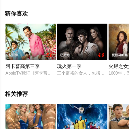
夫曼等演员精彩演绎的美国电视剧，大结局剧情已揭晓（1-
11全集），手机免费观看高清无删减完整版电视剧全集就
猜你喜欢
上天堂电影网，更多相关信息可移步至豆瓣电视剧、电视
猫或剧情网等平台了解。
5.0
4.0
全10集
已完结
更新至01集
阿卡普高第三季
玩火第一季
火烬之女
AppleTV续订《阿卡普高》第三季。
三个富裕的女人，包括一个母亲和她
1609年
相关推荐