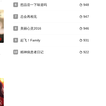
暗恋了1
漫画，由河秉勋执导，李光洙、郑素敏、金大明等主演。乍看之下可能会觉得
想品尝一下味道吗
948
6

总会再相见
947
7

美丽心灵2016
946
8

0
起飞！Family
931
9

精神病患者日记
922
10

和明熙之
尹贤旻 饰)联手将以儿童和女性作为犯罪
干柱,全彩恩