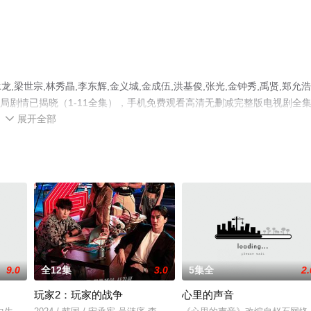
世宗,林秀晶,李东辉,金义城,金成伍,洪基俊,张光,金钟秀,禹贤,郑允浩
结局剧情已揭晓（1-11全集），手机免费观看高清无删减完整版电视剧全
展开全部
或剧情网等平台了解。

9.0
全12集
3.0
5集全
2.
玩家2：玩家的战争
心里的声音