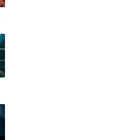
0
우 박진희가 본격 컴백 활동에 나선다. 7일 스포티비뉴스 취재에
0
的大人的三
由前偶像兼CEO李灿领导的公司工作的南多凛