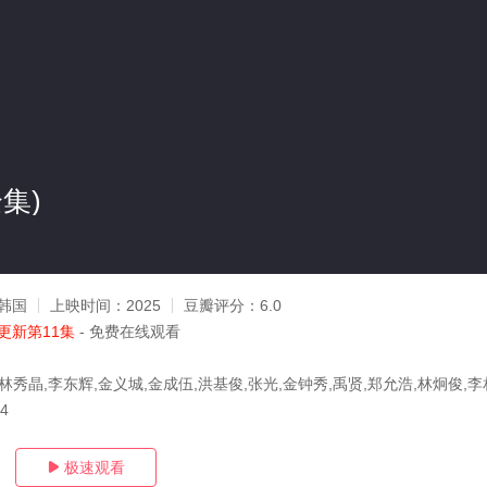
集)
韩国
上映时间：
2025
豆瓣评分：
6.0
更新第11集
- 免费在线观看
林秀晶,李东辉,金义城,金成伍,洪基俊,张光,金钟秀,禹贤,郑允浩,林炯俊,李
14
极速观看
