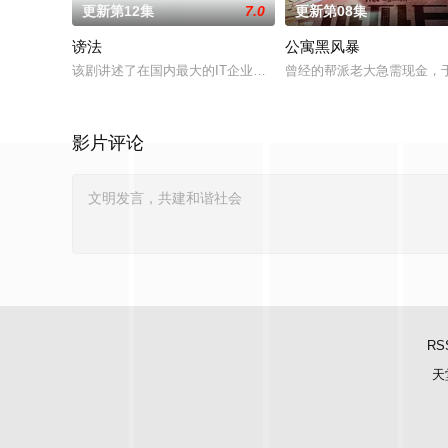
更新第12集
7.0
更新第08集
谤法
公寓黑风暴
该剧讲述了在国内最大的IT企业里存在着一个恶神。唯一知道真
曾经的帮派老大急需现金，
影片评论
RS
天