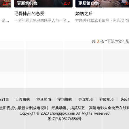
1.0
更新第06集
2.0
更新第10集
3.
毛骨悚然的恋爱
婚姻之后
实情况的人是一名少女和一个记者。拥有强力神技的
于是和有志成为律师的同伴合作，打算窃取住宅社区的储备基金，却意外揭开深
一名能看见鬼魂的继承人与一名王牌检察官发现只要轻轻一碰，就能
神经外科权威姜泰柱（南宫珉 
共
0
条 “下流大盗” 
S订阅
百度蜘蛛
神马爬虫
搜狗蜘蛛
奇虎地图
谷歌地图
必应
堂影视
提供最新未删减电视剧、经典动漫、搞笑综艺、高清电影大全免费在线
Copyright © 2020 zhongqiok.com All Rights Reserved
湘ICP备03274684号