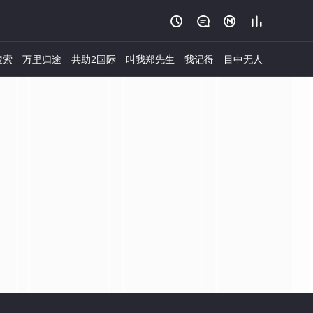




搜索
万里归途
共助2国际
叫我郑先生
我记得
目中无人