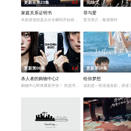
更新至第23集
3.0
完结
家庭关系证明书
罪与爱
本剧讲述的是从出生瞬间开始就被打上家庭崩溃烙印的一个孩子
暂无简介，敬请期待
更新第06集
1.0
更新第08集
杀人者的购物中心2
给你梦想
购物中心即将重新开张！ 郑进湾（李栋旭 饰）和郑智安（金慧峻
该剧是一部浪漫喜剧，讲述