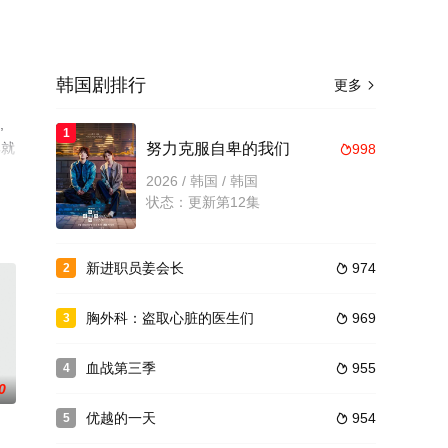
韩国剧排行
更多

,
1
集就
努力克服自卑的我们
998

2026 / 韩国 / 韩国
状态：更新第12集
新进职员姜会长
974
2

胸外科：盗取心脏的医生们
969
3

血战第三季
955
4

0
优越的一天
954
5
