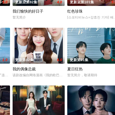
5.0
更新至第92集
4.0
更新至第101集
9.
我们愉快的好日子
红色珍珠
和面对冷酷的偏见和命运，重新找回自己人生的女性故
暂无简介
[스포티비뉴스=강효진 기자] 배
1.0
更新第02集
6.0
更新第01集
9.
我的偶像总裁
夏日狂热
 饰）叔侄档再度联手，制作规模、动作场面全部
了连一个梦想都无所畏惧的十几岁，被现实挡住而受挫的二十几岁，像变成那样
该剧改编自网络漫画《我的欧巴是偶像》，是一部浪漫喜剧。讲述进入
暂无简介，敬请期待