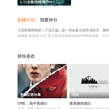
1-11全集/大结局
剧情介绍
我要评分
天堂影视韩国剧《下流大盗》是一部由姜允成导演执导，柳承龙,梁
林炯俊,李相真,金玟,高允等演员精彩演绎的韩国电视剧，大
上天堂电影网，更多相关信息可移步至豆瓣电视剧、电视猫
猜你喜欢
更新至第08集
4.0
完结
ONE：高中英雄们
致美丽的我们