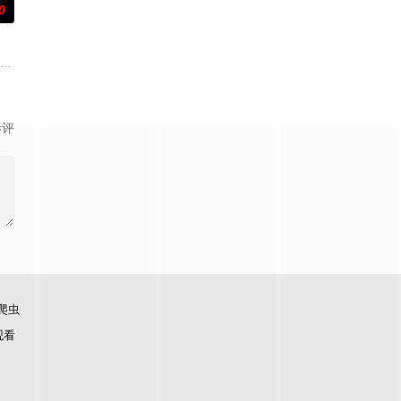
0
藏的腐败真
让他们成为异常高效率的搭档，于是两人联手侦破
饰）因为老婆高世允（李雪 饰）在提出离婚的第二日突然遭到神秘绑架，瞬间被
影评
爬虫
观看