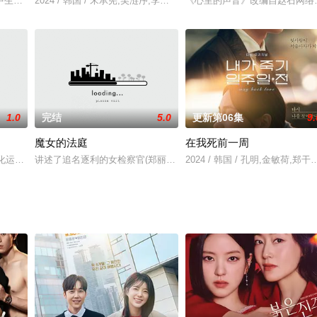
中生申松怡暗恋了17年青梅竹马车宪的青春爱情故事。金曜汉剧中饰演被申率怡
2024 / 韩国 / 宋承宪,吴涟序,李时言,太元硕,张圭悧,洪宗玄,河道权
《心里的声音》改编自赵石网络
1.0
完结
5.0
更新第06集
9.
魔女的法庭
在我死前一周
套应用程式，能在使用者周遭有人对他们滋生浪漫情愫
主化运动的时代为背景展开，在历史的漩涡中，像命运一样相互陷入对方的熙泰
讲述了追名逐利的女检察官(郑丽媛 饰)与弃医从文的菜鸟新手检察官(
2024 / 韩国 / 孔明,金敏荷,郑