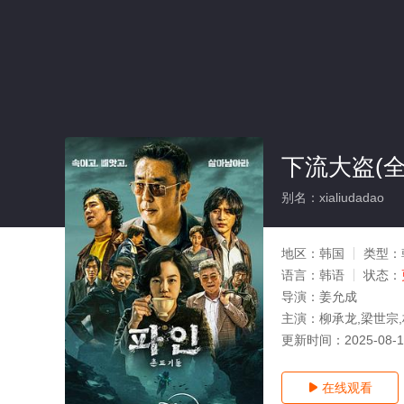
下流大盗(全
别名：xialiudadao
地区：
韩国
类型：
语言：
韩语
状态：
导演：
姜允成
主演：
柳承龙,梁世宗,
更新时间：
2025-08-
在线观看
