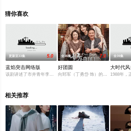
无删减完整版电视剧全集就上天堂电影网，更多相关信息
可移步至豆瓣电视剧、电视猫或剧情网等平台了解。
猜你喜欢
5.0
7.0
更新至33集
全36集
全39集
蓝焰突击网络版
好团圆
大时代风
该剧讲述了市井青年李溪成带着救火英雄光环加入消防中队，在
向郅军（丁勇岱 饰）的三个女儿分别
1988
相关推荐