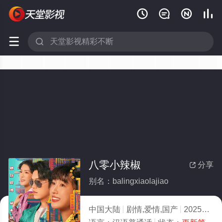






八零小辣椒
分享

别名：balingxiaolajiao
中国大陆
剧情,爱情,国产
2025
5.0