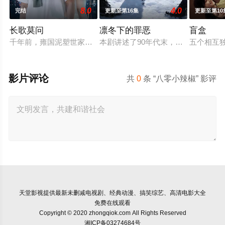
8.0
4.0
完结
更新至第16集
更新至第10
长歌莫问
凛冬下的罪恶
盲盒
千年前，雍国泥塑世家楚门因进贡的“十二生肖”离奇流血炸裂，
本剧讲述了90年代末，怒河市刑侦支
五个相互
影片评论
共
0
条 “八零小辣椒” 影评
天堂影视
提供最新未删减电视剧、经典动漫、搞笑综艺、高清电影大全
免费在线观看
Copyright © 2020 zhongqiok.com All Rights Reserved
湘ICP备03274684号