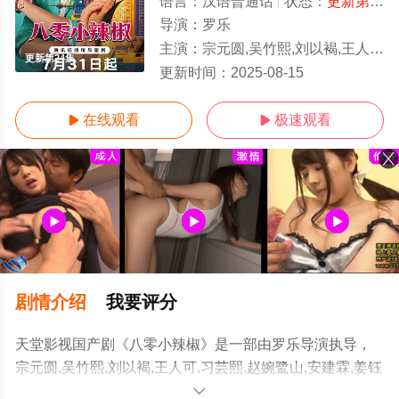
语言：
汉语普通话
状态：
更新第24集
导演：
罗乐
主演：
宗元圆,吴竹熙,刘以褐,王人可,习芸熙,赵婉鹭山,安建霖,姜钰佳
更新第24集
更新时间：
2025-08-15
在线观看
极速观看


剧情介绍
我要评分
天堂影视国产剧《八零小辣椒》是一部由罗乐导演执导，
宗元圆,吴竹熙,刘以褐,王人可,习芸熙,赵婉鹭山,安建霖,姜钰
佳等演员精彩演绎的中国大陆电视剧，手机免费观看高清
