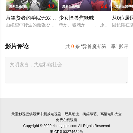
4.0
9.0
更新至第7集
更新至第6集
更新至第06
落第贤者的学院无双 第二回转生，S等级作弊魔术师冒险
少女怪兽焦糖味
从0位居
由绝望中转生的最强贤者，到400年后的世界一展外挂威能！大
恋か、破壊か――。 原因不明の病に
因长期在
影片评论
共
0
条 “异兽魔都第二季” 影评
天堂影视
提供最新未删减电视剧、经典动漫、搞笑综艺、高清电影大全
免费在线观看
Copyright © 2020 zhongqiok.com All Rights Reserved
湘ICP备03274684号