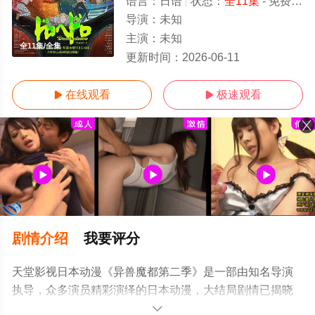
语言：
日语
状态：
全11集
- 免费在线观看
导演：
未知
主演：
未知
全11集/全集
更新时间：
2026-06-11
在线观看
极速观看


剧情介绍
我要评分
天堂影视日本动漫《异兽魔都第二季》是一部由知名导演
执导，众多演员精彩演绎的日本动漫，大结局剧情已揭晓
（全11集），手机免费观看高清无删减完整版动漫全集就
