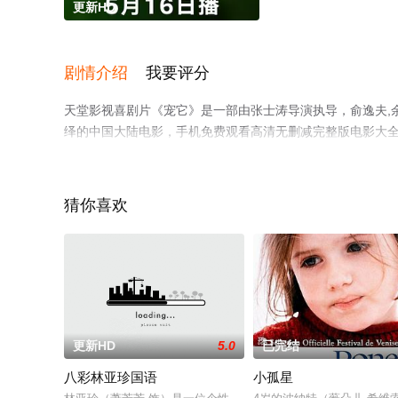
更新HD
剧情介绍
我要评分
天堂影视喜剧片《宠它》是一部由张士涛导演执导，俞逸夫,余逸
绎的中国大陆电影，手机免费观看高清无删减完整版电影大
了解。
猜你喜欢
更新HD
5.0
已完结
八彩林亚珍国语
小孤星