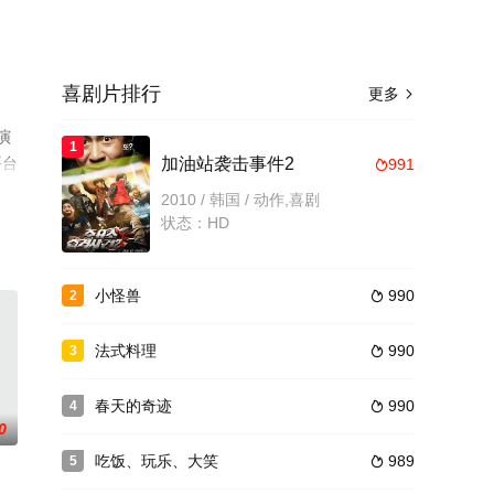
喜剧片排行
更多

演
1
平台
加油站袭击事件2
991

2010 / 韩国 / 动作,喜剧
状态：HD
小怪兽
990
2

法式料理
990
3

春天的奇迹
990
4

0
吃饭、玩乐、大笑
989
5
