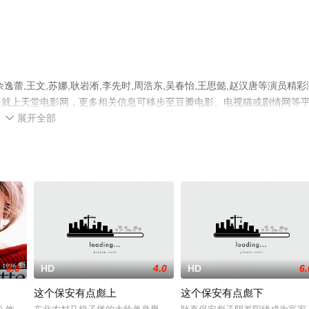
蕾,王文,苏娜,耿岩淅,李先时,周浩东,吴春怡,王思懿,赵汉唐等演员精彩
全就上天堂电影网，更多相关信息可移步至豆瓣电影、电视猫或剧情网等
展开全部

9.0
HD
4.0
HD
6.
这个保安有点彪上
这个保安有点彪下