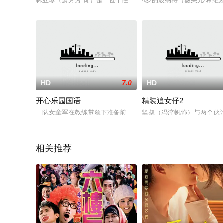
林亚珍（萧芳芳 饰）是一位个性正直开朗的女子，最近，她正在
4岁的波纳特（薇朵儿·希维
HD
7.0
HD
开心乐园国语
精装追女仔2
一队女童军在教练带领下准备前往英国伦敦拉练，六个队员Ann（柏安
坚叔（冯淬帆饰）与两个伙
相关推荐