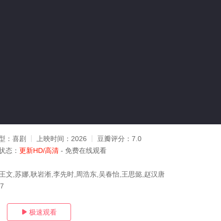
型：
喜剧
上映时间：
2026
豆瓣评分：
7.0
状态：
更新HD/高清
- 免费在线观看
王文,苏娜,耿岩淅,李先时,周浩东,吴春怡,王思懿,赵汉唐
17
极速观看
