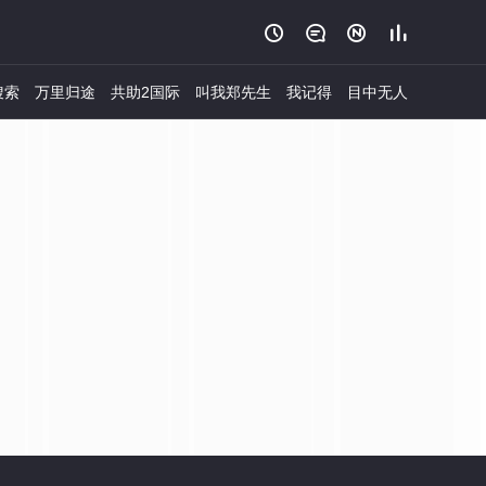




搜索
万里归途
共助2国际
叫我郑先生
我记得
目中无人