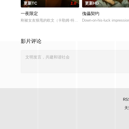
更新TC
1.0
更新HD
一夜限定
傀儡契约
刚被女友狠甩的欧文（卡勒姆·特纳 饰）和满怀浪漫情怀和希望的
Down-on-his-luck impressio
影片评论
RS
天