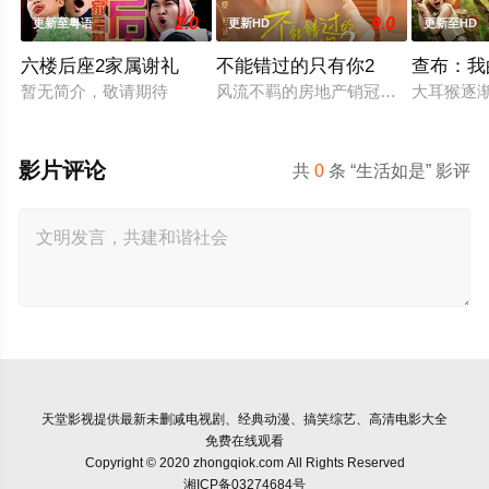
2.0
9.0
更新至粤语
更新HD
更新至HD
六楼后座2家属谢礼
不能错过的只有你2
查布：我
暂无简介，敬请期待
风流不羁的房地产销冠江来（吴翊歌 
大耳猴逐
影片评论
共
0
条 “生活如是” 影评
天堂影视
提供最新未删减电视剧、经典动漫、搞笑综艺、高清电影大全
免费在线观看
Copyright © 2020 zhongqiok.com All Rights Reserved
湘ICP备03274684号