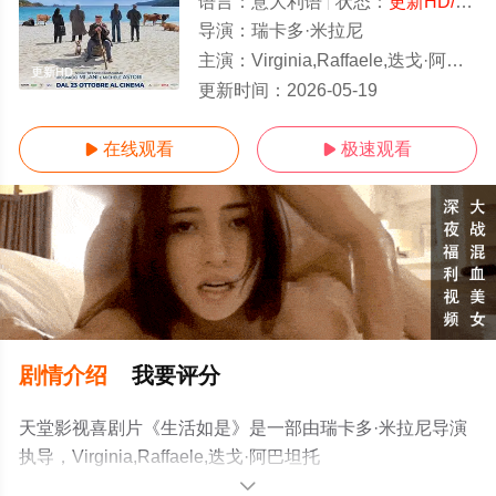
语言：
意大利语
状态：
更新HD/高清
导演：
瑞卡多·米拉尼
主演：
Virginia,Raffaele,迭戈·阿巴坦托诺,Aldo,Baglio,Ignazio,Mul
更新HD
更新时间：
2026-05-19
在线观看
极速观看


剧情介绍
我要评分
天堂影视喜剧片《生活如是》是一部由瑞卡多·米拉尼导演
执导，Virginia,Raffaele,迭戈·阿巴坦托
诺,Aldo,Baglio,Ignazio,Mulas等演员精彩演绎的意大利电
