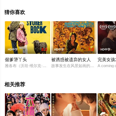
影，手机免费观看高清无删减完整版电影大全就上天堂电
影网，更多相关信息可移步至豆瓣电影、电视猫或剧情网
猜你喜欢
等平台了解。
8.0
7.0
HD中字
HD中字
HD中字
倔爹犟丫头
被诱惑被遗弃的女人
完美女孩2
雅各布（沃坦·维尔克·默林 Wotan Wilke Möhring 饰）年
故事发生在风景如画的西西里岛，阿斯卡洛
A coming o
相关推荐