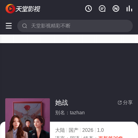






她战
分享

别名：tazhan
大陆
国产
2026
1.0