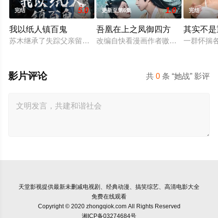
5.0
1.0
完结
更新至第6集
完结
我以纸人镇百鬼
吾凰在上之凤御四方
其实不是
苏木继承了失踪父亲留下的白事馆，本想低调扎纸维生，却因一
改编自快看漫画作者嗷小泽的独家连载
一群怀揣
影片评论
共
0
条 “她战” 影评
天堂影视
提供最新未删减电视剧、经典动漫、搞笑综艺、高清电影大全
免费在线观看
Copyright © 2020 zhongqiok.com All Rights Reserved
湘ICP备03274684号