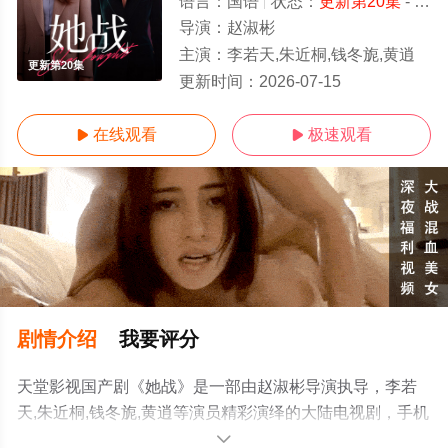
语言：
国语
状态：
更新第20集
- 免费在线观看
导演：
赵淑彬
主演：
李若天,朱近桐,钱冬旎,黄逍
更新第20集
更新时间：
2026-07-15
在线观看
极速观看


剧情介绍
我要评分
天堂影视国产剧《她战》是一部由赵淑彬导演执导，李若
天,朱近桐,钱冬旎,黄逍等演员精彩演绎的大陆电视剧，手机
免费观看高清无删减完整版电视剧全集就上天堂电影网，
