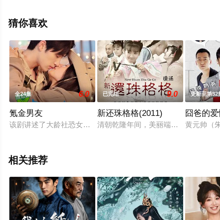
更多相关信息可移步至豆瓣电视剧、电视猫或剧情网等平
台了解。
猜你喜欢
6.0
9.0
全24集
已完结
更新至第32
氪金男友
新还珠格格(2011)
囧爸的爱
该剧讲述了大龄社恐女青年邱菲菲在母亲“最后通牒”的催婚下，
清朝乾隆年间，美丽端庄的姑娘夏紫薇
黄元帅（
相关推荐