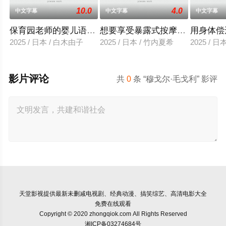
10.0
4.0
中文字幕
中文字幕
中文字幕
保育园老师的婴儿语让人超兴奋
想要享受暴露式按摩的已婚女子
用身体偿
2025 / 日本 / 白木由子
2025 / 日本 / 竹内夏希
2025 / 
影片评论
共
0
条 “穆戈尔·毛戈利” 影评
天堂影视
提供最新未删减电视剧、经典动漫、搞笑综艺、高清电影大全
免费在线观看
Copyright © 2020 zhongqiok.com All Rights Reserved
湘ICP备03274684号