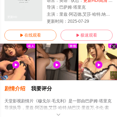
语言：
英语
状态：
更新HD/高清
- 免费在线观看
导演：
巴萨姆·塔里克
主演：
里兹·阿迈德,艾莎·哈特,纳巴汉·里兹万,卡伦·索尼娅·塞沃尔,安贾纳·瓦桑,贾格·帕特尔,阿利·汗
更新HD
更新时间：
2025-07-29
在线观看
极速观看


剧情介绍
我要评分
天堂影视剧情片《穆戈尔·毛戈利》是一部由巴萨姆·塔里克
导演执导，里兹·阿迈德,艾莎·哈特,纳巴汉·里兹万,卡伦·索
尼娅·塞沃尔,安贾纳·瓦桑,贾格·帕特尔,阿利·汗,Abdul等演员
