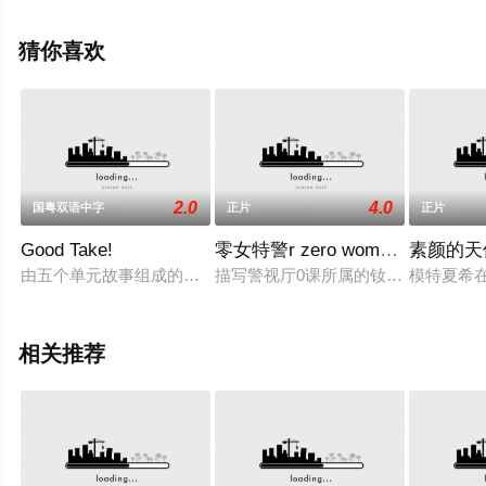
精彩演绎的英国电影，手机免费观看高清无删减完整版电
影大全就上天堂电影网，更多相关信息可移步至豆瓣电
猜你喜欢
影、电视猫或剧情网等平台了解。
2.0
4.0
国粤双语中字
正片
正片
Good Take!
零女特警r zero woman之最后的
素颜的天
由五个单元故事组成的GOOD TAKE，是香港电影新一代导演
描写警视厅0课所属的钕刑警之活跃
模特夏希
相关推荐