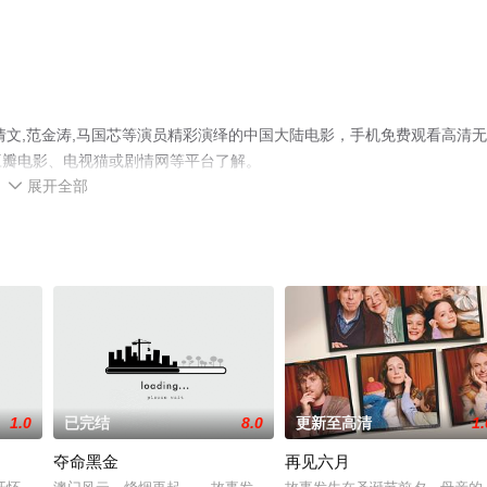
倩文,范金涛,马国芯等演员精彩演绎的中国大陆电影，手机免费观看高清
豆瓣电影、电视猫或剧情网等平台了解。
展开全部

1.0
已完结
8.0
更新至高清
1.
夺命黑金
再见六月