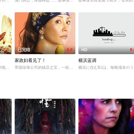
成水库竣工的计划。省水利局长陈超人（郑大年饰）却
开怀大笑的航海喜剧片！讲述辛巴达在七次航海经历之后，回到巴格达准备继承
澳门风云，烽烟再起...... 故事发生在澳门，科学家的妻子死于凶
故事发生在圣诞节前夕，母亲的
7.0
已完结
4.0
HD
9.
家政妇看见了！
横滨蓝调
友引诱，加入帮派拥有的球队，学校的警卫汤姆不忍
，影片讲述了一位印度农民曼吉(Dashrath Manjhi)在痛失爱妻后
帝国珍珠公司的镇店之宝，一粒名为“金星”的天然珍珠被盗。这粒“金
横浜に住むBJは、毎晩場末の