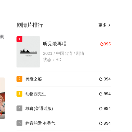
剧情片排行
更多

无删
1
听见歌再唱
995

2021 / 中国台湾 / 剧情
状态：HD
兴衰之鉴
994
2

动物园先生
994
3

雄狮(普通话版)
994
4

0
静音的爱 有香气
994
5
