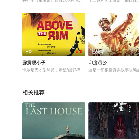
钟叶平（秦怡饰）任青龙水库党委书记不久，制订出提前一年完
辛巴达和阿里发是一部让你
HD
5.0
已完结
霹雳硬小子
印度愚公
卡尔是天才型球员，希望能打NBA的球队，前程似锦的他，因朋
这是一部根据真实故事改编的电影
相关推荐