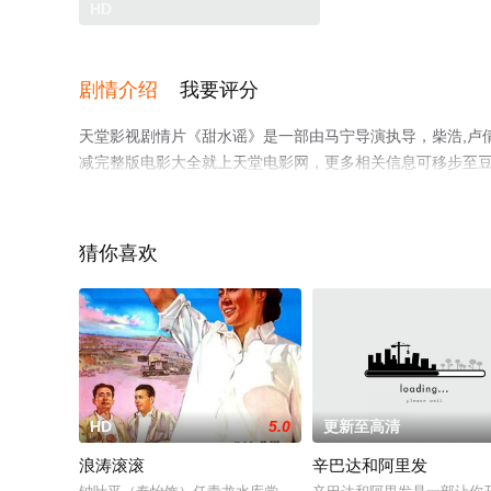
HD
剧情介绍
我要评分
天堂影视剧情片《甜水谣》是一部由马宁导演执导，柴浩,卢
减完整版电影大全就上天堂电影网，更多相关信息可移步至
猜你喜欢
HD
5.0
更新至高清
浪涛滚滚
辛巴达和阿里发