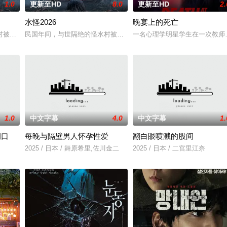
1.0
更新至HD
8.0
更新至HD
2.
水怪2026
晚宴上的死亡
0 天无法出门。在资源消耗殆尽与未知神秘威胁
村被湖中“水猴子”所扰。此物实为濒危水栖人猿，能模仿人言诱杀村民。少年水
民国年间，与世隔绝的怪水村被湖中“水猴子”所扰。此物实为濒危水
一名心理学明星学生在一次教师
1.0
中文字幕
4.0
中文字幕
1.
洞口
每晚与隔壁男人怀孕性爱
翻白眼喷溅的股间
2025 / 日本 / 舞原希里,佐川金二
2025 / 日本 / 二宫里江奈