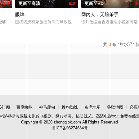
3.0
更新至高清
8.0
更新至HD
4.
眼眸
网内人：无脸杀手
能够实现人们愿望的神秘零食，以及人们来到那里展开一段魔法般的故事。
围绕因患有家族遗传病而导致视力逐渐丧失的摄影师瑞真展开。在面
该片改编自香港推理小说家陈浩
共
0
条 “甜水谣” 
S订阅
百度蜘蛛
神马爬虫
搜狗蜘蛛
奇虎地图
谷歌地图
必应
堂影视
提供最新未删减电视剧、经典动漫、搞笑综艺、高清电影大全免费在线
Copyright © 2020 zhongqiok.com All Rights Reserved
湘ICP备03274684号