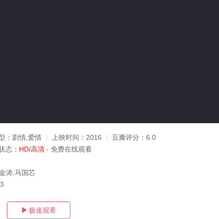
型：
剧情,爱情
上映时间：
2016
豆瓣评分：
6.0
状态：
HD/高清
- 免费在线观看
范金涛,马国芯
13
极速观看
