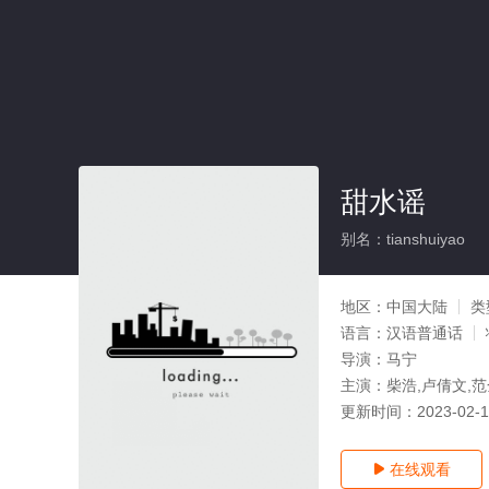
甜水谣
别名：tianshuiyao
地区：
中国大陆
类
语言：
汉语普通话
导演：
马宁
主演：
柴浩,卢倩文,
更新时间：
2023-02-
在线观看
