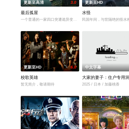
更新至高清
3.0
更新至HD
最后孤屋
水怪
一个普通的一家四口突遭诡异变故，被困在自家房屋中超过 100
民国年间，与世隔绝的怪水
更新至HD
6.0
中文字幕
校歌英雄
大家的妻子：住户专用
暂无简介，敬请期待
2025 / 日本 / 加藤桃香