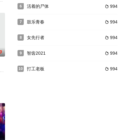
一笔丰厚的
案，他决心要研发一台具有预知凶案发生的
健康突然出状况，让四名成年子女和他们令人头痛的父亲慌了手脚，面对可能
活着的尸体
994
6

鼓乐青春
994
7

女先行者
994
8

0
智齿2021
994
9

打工老板
994
10

星”的价值据说足以买下位于纽 约的一整栋
うらぶれたバーで歌っているブルースシンガー。だが歌だけでは食えない状態