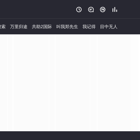




搜索
万里归途
共助2国际
叫我郑先生
我记得
目中无人