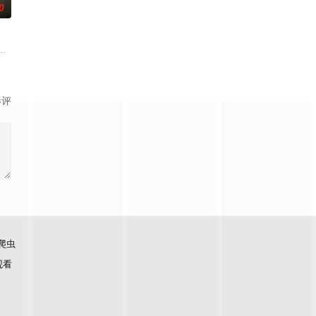
0
对跨越视力障碍、好不容易成为陶艺家却离奇身亡
基的知名小说《网内人》，讲述了私家侦探与委托人联手追查网络杀手的故事
影评
爬虫
观看