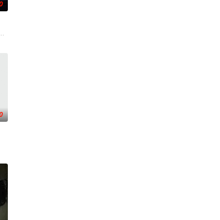
0
生幼年目
栖人猿，能模仿人言诱杀村民。少年水生幼年目
派对上死亡后，安德莉亚·吉布斯和她的儿子伊桑被卷入了著名教授艾伦·杰克逊
0