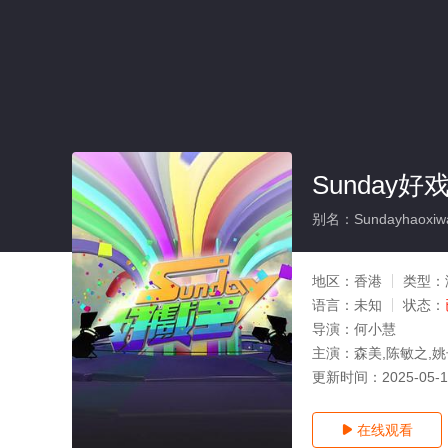
Sunday好
别名：Sundayhaoxiw
地区：
香港
类型：
语言：
未知
状态：
导演：
何小慧
主演：
森美,陈敏之,姚
更新时间：
2025-05-
在线观看
