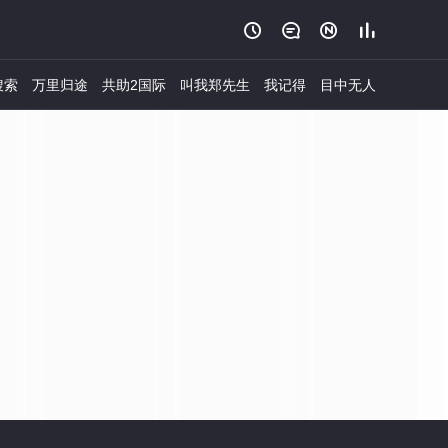




搜索
万里归途
共助2国际
叫我郑先生
我记得
目中无人