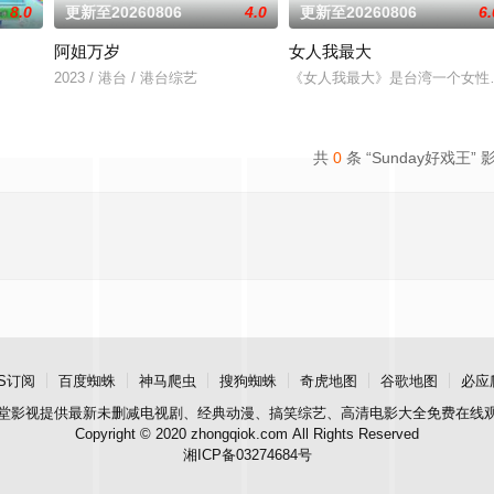
8.0
更新至20260806
4.0
更新至20260806
6.
阿姐万岁
女人我最大
的娱乐新闻，节目还会请嘉宾现场访谈！节目贴近年轻
2023 / 港台 / 港台综艺
《女人我最大》是台湾一个女性
共
0
条 “Sunday好戏王” 
S订阅
百度蜘蛛
神马爬虫
搜狗蜘蛛
奇虎地图
谷歌地图
必应
堂影视
提供最新未删减电视剧、经典动漫、搞笑综艺、高清电影大全免费在线
Copyright © 2020 zhongqiok.com All Rights Reserved
湘ICP备03274684号