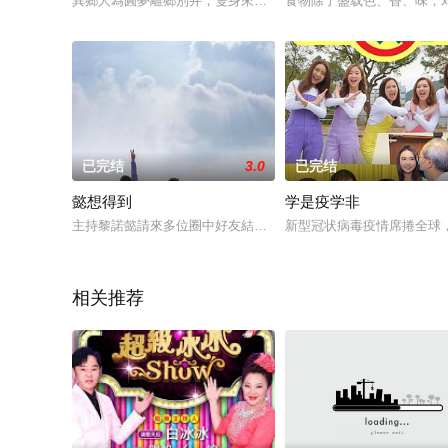
異鄉人為圓夢離鄉別井，隻身來港打拼，箇中艱難絕非一般人能
食物除了盛载色、香、味，
已完结
3.0
已完结
懿想得到
学是疫学非
主持黎諾懿請來多位圈中好友結伴同遊，藉着貼心的旅程、不同
新型冠状病毒疫情席捲全球
相关推荐