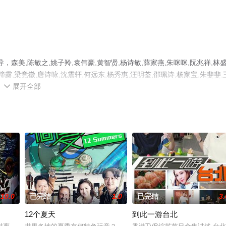
，森美,陈敏之,姚子羚,袁伟豪,黄智贤,杨诗敏,薛家燕,朱咪咪,阮兆祥,林
马蹄露,梁竞徽,唐诗咏,沈震轩,何远东,杨秀惠,汪明荃,邵珮诗,杨家宝,朱斐斐,
展开全部
毅進,苏丽明,盧偉文,章景恆,阮浩棕,麦嘉伦,张雪等演员精彩演绎的香港综艺

完整版综艺节目就上天堂电影网，更多相关信息可移步至豆瓣综艺、电视猫
10.0
已完结
1.0
已完结
3.
12个夏天
到此一游台北