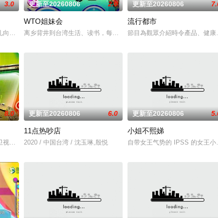
3.0
更新至20260806
2.0
更新至20260806
7.
WTO姐妹会
流行都市
礼向学长要制服的第二颗钮釦代表著什麽意思呢？喜欢金庸小说的人必须要来挑
离乡背井到台湾生活、读书，每个台湾新住民难免会因为文化差异、
節目為觀眾介紹時令產品、健康
8.0
更新至20260806
6.0
更新至20260806
5.
11点热吵店
小姐不熙娣
切關注！黃婉曼、蔡雪瑩、倪嘉雯、黃嘉雯、廖慧儀、
卫视推出的一档军事强档节目，主要是分析当今世界的最新军情动态，经典战例
2020 / 中国台湾 / 沈玉琳,殷悦
自带女王气势的 IPSS 的女