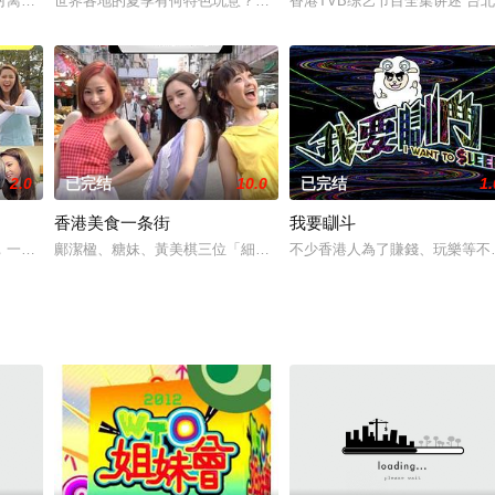
夠明白與體會。《尋找家香情》走訪多位著名的異鄉人
对离开别井的人来说，还是一种对家乡的回忆，可以「舌尖解乡愁」。居港的外
世界各地的夏季有何特色玩意？十二位藝人分別遊歷五個國家，感受
香港TVB综艺节目全集讲述 
2.0
已完结
10.0
已完结
1.
香港美食一条街
我要瞓斗
的挑戰，展現各人的新面貌！李佳芯到日本東京賞櫻並
，一众是非精联同多名学者、达人向观众拆解「抗疫是与非」！全城抢购口罩，
鄺潔楹、糖妹、黃美棋三位「細粒女生」，天生嬌小卻食量驚人！她
不少香港人為了賺錢、玩樂等不