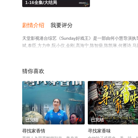
1-16全集/大结局
剧情介绍
我要评分
天堂影视港台综艺《Sunday好戏王》是一部由何小慧导演执导
斌,泰臣,方力申,阮小仪,金刚,高海宁,陈智燊,陈凯琳,何雁诗,
靖怡,陈婉婷,陈俊坚,鄭嘉豪,袁镇业,容天佑,林玥,黃榮燊,黃
结局剧情已揭晓（1-16全集），手机免费观看高清无删减
剧情网等平台了解。
猜你喜欢
已完结
7.0
已完结
尋找家香情
寻找家香味