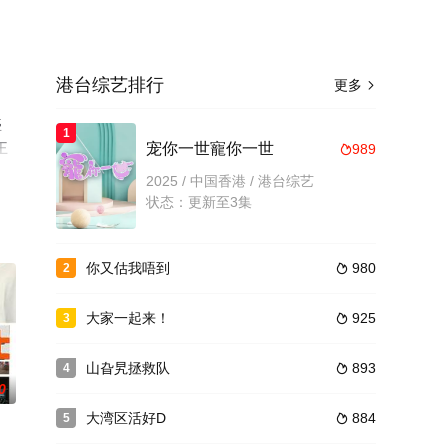
港台综艺排行
更多

盛
1
王
宠你一世寵你一世
989

，大
2025 / 中国香港 / 港台综艺
或
状态：更新至3集
你又估我唔到
980
2

大家一起来！
925
3

山旮旯拯救队
893
4

0
大湾区活好D
884
5
