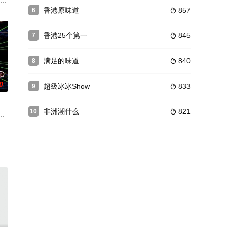
籍人士为数
不一樣的夏天！熱浪席捲西班牙，張振朗、劉穎鏇
台北是港人的旅游热点，飞机航程只消约两小时，方便快捷，加上当地的食、玩、
香港原味道
857
6

香港25个第一
845
7

满足的味道
840
8

0
超級冰冰Show
833
9

非洲潮什么
821
10

扑得到亦要
們會穿梭全港各區，每次鎖定「美食一條街」，採
同原因而無心睡眠，「唔夠瞓」卻容易影響一個人的專注力、判斷力等，能否