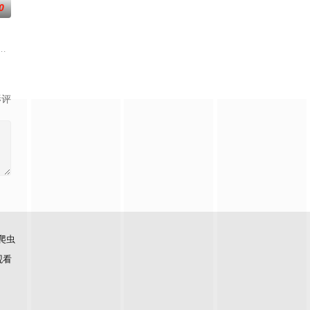
0
类的电视娱乐节目，讨论各种女性感兴趣的话题——从头到脚，从里到外，从
影评
爬虫
观看