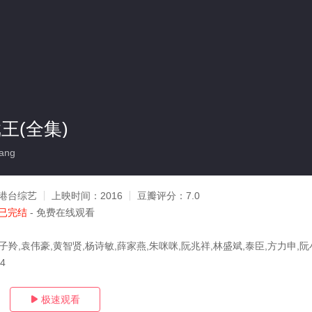
戏王(全集)
ang
港台综艺
上映时间：
2016
豆瓣评分：
7.0
已完结
- 免费在线观看
子羚,袁伟豪,黄智贤,杨诗敏,薛家燕,朱咪咪,阮兆祥,林盛斌,泰臣,方力申,阮
14
极速观看
