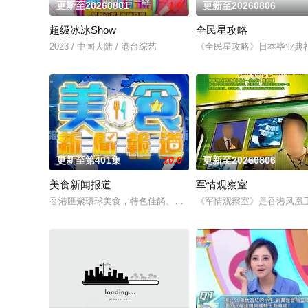
更新至20260801
1.0
更新至20260806
超级冰冰Show
全民星攻略
2023 / 中国大陆 / 港台综艺
《全民星攻略》日本毕业典
更新至第401集
10.0
更新至20260806
美食新闻报道
军情观察室
香港匯聚環球美食，特色佳餚、貼地料理受到識飲識食之人的密
《军情观察室》是香港凤凰