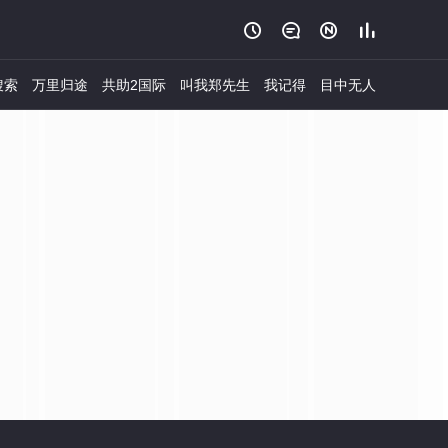




搜索
万里归途
共助2国际
叫我郑先生
我记得
目中无人