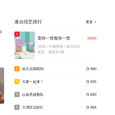
港台综艺排行
更多

袁
1
宠你一世寵你一世
989

2025 / 中国香港 / 港台综艺
状态：更新至3集
你又估我唔到
980
2

大家一起来！
925
3

山旮旯拯救队
893
4

0
大湾区活好D
884
5
