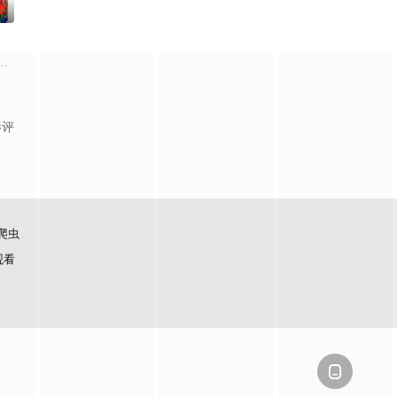
0
侈豪华团或
意思呢？喜欢金庸小说的人必须要来挑战这一题，
个台湾新住民难免会因为文化差异、风俗不同，在日常生活上遇到许多有趣的
影评
爬虫
观看
