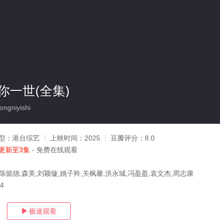
你一世(全集)
ngniyishi
型：
港台综艺
上映时间：
2025
豆瓣评分：
8.0
更新至3集
- 免费在线观看
陈懿德,森美,刘颖镟,姚子羚,关枫馨,洪永城,冯盈盈,袁文杰,周志康
04
极速观看
