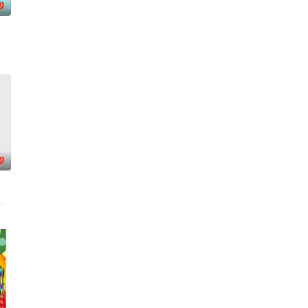
0
活感受
乐新闻，节目还会请嘉宾现场访谈！节目贴近年轻
0
从身体到心
期一至五香港时间1930-2000
10日首播推出以来，收视率长期占据台湾美食教学类节目收视第一名的位置，内容