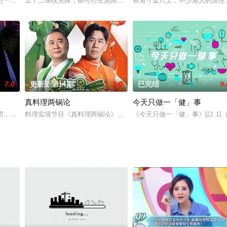
啟動一場浪漫、爆笑的戀愛綜藝之旅，在「粉紅泡泡
另一段旅程的開始。為迎接這個新階段，除了財務上的積蓄與規劃之外，也要關
五十二張撲克牌，卻可衍生無限可玩性與娛樂性！Eric Kwok、方力申
香港寸金尺土，不少港人的居住
7.0
更新至第14期
3.0
已完结
9.
真料理两锅论
今天只做一「健」事
騰。一班肌肉猛男為了目標揮灑汗水，展示雄性力量，
問，而且周邊充斥着不少可更改對愛情憧憬、認知的「環境因素」，也會隨着年
料理实境节目《真料理两锅论》由邰智源、罗时丰、黄镫辉、KID 
《今天只做一「健」事》[註 1]（英文：A