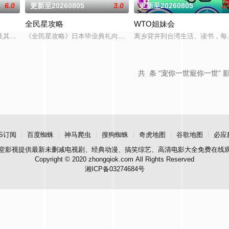
6.0
更新至20260805
3.0
更新至20260805
2.
全民星攻略
WTO姐妹会
永烈，重新拾起主持棒，带大家继续闹着玩！
及其他主持人，以轻松有趣、非一般的旅游方式，带你游遍世界各地！不管是奢
《全民星攻略》日本毕业典礼向学长要制服的第二颗钮釦代表著什麽
离乡背井到台湾生活、读书，每
共
条 “宠你一世寵你一世” 
S订阅
百度蜘蛛
神马爬虫
搜狗蜘蛛
奇虎地图
谷歌地图
必应
堂影视
提供最新未删减电视剧、经典动漫、搞笑综艺、高清电影大全免费在线
Copyright © 2020 zhongqiok.com All Rights Reserved
湘ICP备03274684号