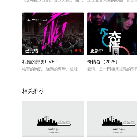
《女神配對計劃》五對人氣CP甜蜜歡聚，玩轉香港冬日嘉年華，
退休並非人生的終點，而是
已完结
5.0
更新中
我推的野男LIVE！
奇情谷（2025）
結實的胸肌、強勁的臂彎、粗壯的大腿，讓不少觀眾感到血脈沸
愛情，是一門極其複雜的學
相关推荐