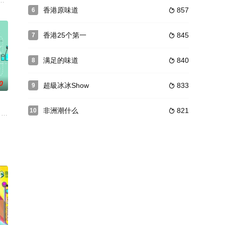
注身心健康
每集開設Poker牌局，碌爆人情卡
環境都頗為擠狹，傢具東拼西湊，雜物積壓，也往往礙於經濟因素，未能作出
香港原味道
857
6

香港25个第一
845
7

满足的味道
840
8

0
超級冰冰Show
833
9

非洲潮什么
821
10

齡變更、網
林柏昇、温妮、丘涵共同主持。节目中主持人将
 Daily Dose of Well-being）係香港Ma