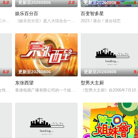
5.0
更新至20260806
2.0
更新至20260806
8.
娱乐百分百
百变智多星
的女王小Ｓ，睽违六年强势回归！以女性出发点的节目议题，聚焦女性的职场与生
《娱乐百分百》是八大综合台一档娱乐新闻节目，每天报道最新的娱
2023 / 港台 / 港台综艺
6.0
更新至20260806
10.0
更新至20260806
9.
东张西望
型男大主厨
女性类的电视娱乐节目，讨论各种女性感兴趣的话题——从头到脚，从里到外，
香港电视广播有限公司的一个娱乐及时事新闻节目，2005年6月6日起逢星
《型男大主厨》自2006年7月