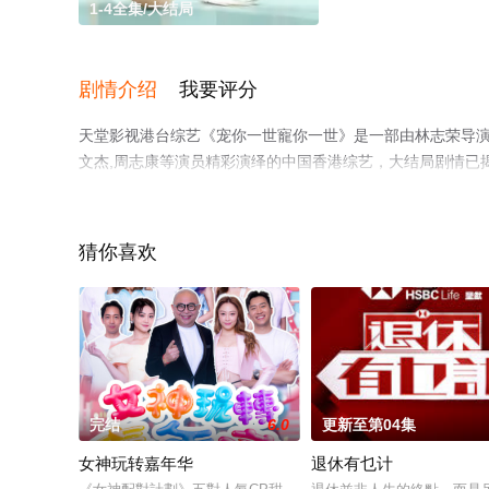
1-4全集/大结局
剧情介绍
我要评分
天堂影视港台综艺《宠你一世寵你一世》是一部由林志荣导演执导
文杰,周志康等演员精彩演绎的中国香港综艺，大结局剧情已
网，更多相关信息可移步至豆瓣综艺、电视猫或剧情网等平
猜你喜欢
完结
6.0
更新至第04集
女神玩转嘉年华
退休有乜计