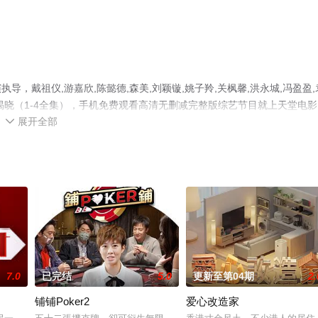
，戴祖仪,游嘉欣,陈懿德,森美,刘颖镟,姚子羚,关枫馨,洪永城,冯盈盈,
揭晓（1-4全集），手机免费观看高清无删减完整版综艺节目就上天堂电影
展开全部
台了解。

7.0
已完结
5.0
更新至第04期
2.
铺铺Poker2
爱心改造家