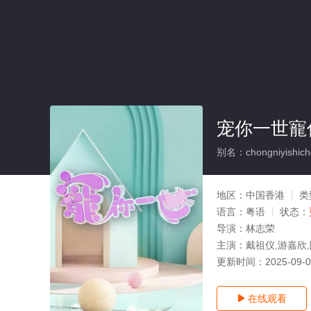
宠你一世寵
别名：chongniyishicho
地区：
中国香港
类
语言：
粤语
状态：
导演：
林志荣
主演：
戴祖仪,游嘉欣,
更新时间：
2025-09-
在线观看
