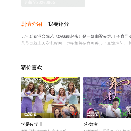
更新至20260805
剧情介绍
我要评分
天堂影视港台综艺《姊妹靓起来》是一部由梁赫群,于子育导
艺节目就上天堂电影网，更多相关信息可移步至豆瓣综艺、
猜你喜欢
已完结
2.0
已完结
学是疫学非
盛·舞者