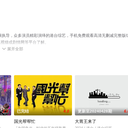
演执导，众多演员精彩演绎的港台综艺，手机免费观看高清无删减完整版
电视猫或剧情网等平台了解。
展开全部

2.0
已完结
4.0
更新至20240428期
6.
国光帮帮忙
大胃王来了