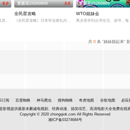
6.0
更新至20260805
3.0
更新至20260805
2.
全民星攻略
WTO姐妹会
永烈，重新拾起主持棒，带大家继续闹着玩！
及其他主持人，以轻松有趣、非一般的旅游方式，带你游遍世界各地！不管是奢
《全民星攻略》日本毕业典礼向学长要制服的第二颗钮釦代表著什麽
离乡背井到台湾生活、读书，每
共
0
条 “姊妹靓起来” 
S订阅
百度蜘蛛
神马爬虫
搜狗蜘蛛
奇虎地图
谷歌地图
必应
堂影视
提供最新未删减电视剧、经典动漫、搞笑综艺、高清电影大全免费在线
Copyright © 2020 zhongqiok.com All Rights Reserved
湘ICP备03274684号