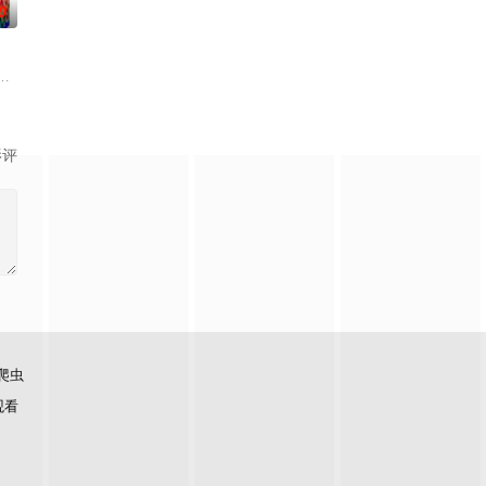
0
侈豪华团或
意思呢？喜欢金庸小说的人必须要来挑战这一题，
个台湾新住民难免会因为文化差异、风俗不同，在日常生活上遇到许多有趣的
影评
爬虫
观看