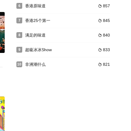
！排舞师会
都会台全新晚间十一点线【国光帮帮忙】[1]
香港原味道
857
6

香港25个第一
845
7

满足的味道
840
8

0
超級冰冰Show
833
9

非洲潮什么
821
10

种参差的
檳城，重溫過往在馬拉遇過的浮誇奇人奇食奇事，
的使命，繼續為觀眾帶來全城，以至全球電影、電視、 演唱會、舞台劇等最熱