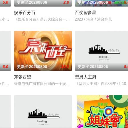
5.0
更新至20260806
2.0
更新至20260806
8.
娱乐百分百
百变智多星
的女王小Ｓ，睽违六年强势回归！以女性出发点的节目议题，聚焦女性的职场与生
《娱乐百分百》是八大综合台一档娱乐新闻节目，每天报道最新的娱
2023 / 港台 / 港台综艺
6.0
更新至20260806
10.0
更新至20260806
9.
东张西望
型男大主厨
女性类的电视娱乐节目，讨论各种女性感兴趣的话题——从头到脚，从里到外，
香港电视广播有限公司的一个娱乐及时事新闻节目，2005年6月6日起逢星
《型男大主厨》自2006年7月