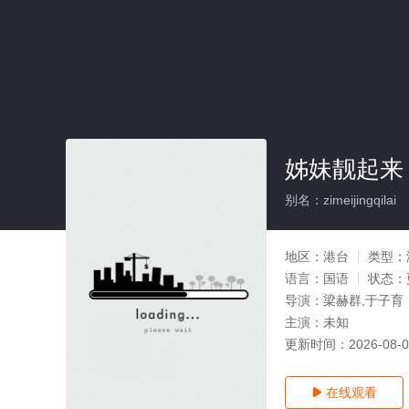
姊妹靓起来
别名：zimeijingqilai
地区：
港台
类型：
语言：
国语
状态：
导演：
梁赫群,于子育
主演：
未知
更新时间：
2026-08-
在线观看
