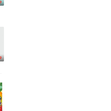
0
活感受
乐新闻，节目还会请嘉宾现场访谈！节目贴近年轻
0
从身体到心
期一至五香港时间1930-2000
10日首播推出以来，收视率长期占据台湾美食教学类节目收视第一名的位置，内容