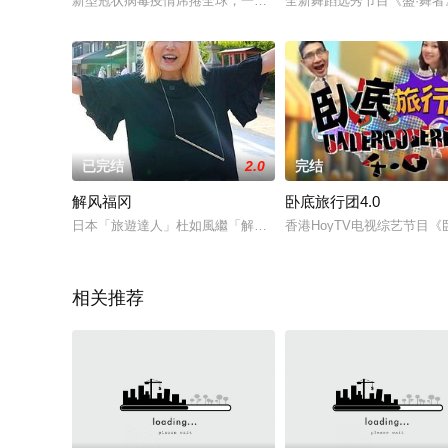
新型冠状病毒疫情席捲全球，一众是非精联同多名学者、达人向
全新舞蹈选秀节目《盛·舞
已完结
2.0
完结
解风福冈
卧底旅行团4.0
日本「旅遊達人」杜如風繼「解風」東京、大阪後，今次重回她
香港HoyTV电视综艺节目
相关推荐