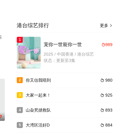
港台综艺排行
更多

综
1
宠你一世寵你一世
989

2025 / 中国香港 / 港台综艺
状态：更新至3集
你又估我唔到
980
2

大家一起来！
925
3

山旮旯拯救队
893
4

0
大湾区活好D
884
5
