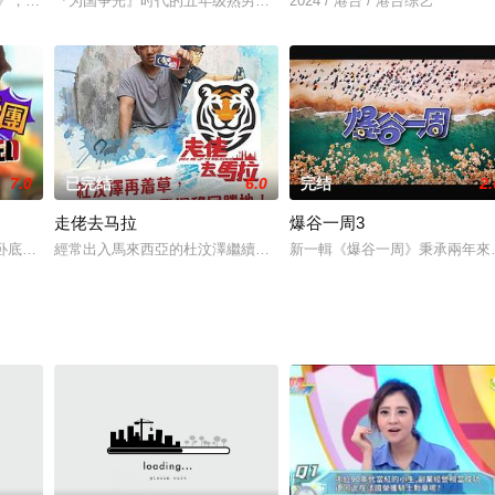
观众拆解「抗疫是与非」！全城抢购口罩，扑得到亦要
者》，将见证香港出色的舞者，为成就舞蹈理想，踏上不平凡之路。高手在民间
『为国争光』时代的五年级熟男，孙鹏、庹宗康及屈中恒共同入主三立
2024 / 港台 / 港台综艺
7.0
已完结
6.0
完结
2.
走佬去马拉
爆谷一周3
首次去日本旅遊的目的地—福岡，貫徹「瘋狂」、「癲
《卧底旅行团》最新一季又来了，节目系列继续有李尚正和卢颂恩，搞笑混入各
經常出入馬來西亞的杜汶澤繼續擔任移民顧問，走勻吉隆坡、怡保、
新一輯《爆谷一周》秉承兩年來