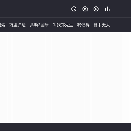




搜索
万里归途
共助2国际
叫我郑先生
我记得
目中无人